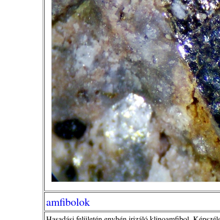
amfibolok
Hasadási felületén enyhén irizáló klinoamfibol. Képszéle