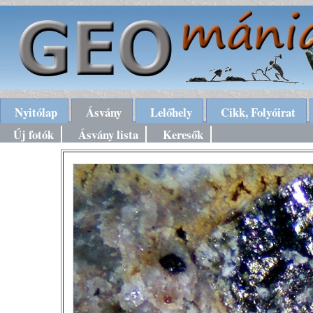
Nyitólap
Ásvány
Lelőhely
Cikk, Folyóirat
Új fotók
Ásvány lista
Keresők