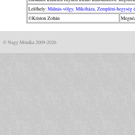
Lelőhely:
Málnás-völgy, Mikóháza, Zempléni-hegység é
©Kriston Zoltán
Megnéz
© Nagy Mónika 2009-2026