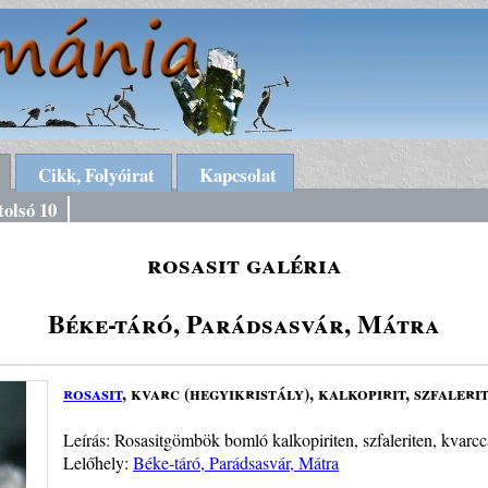
Cikk, Folyóirat
Kapcsolat
tolsó 10
rosasit galéria
Béke-táró, Parádsasvár, Mátra
rosasit
, kvarc (hegyikristály), kalkopirit, szfaleri
Leírás: Rosasitgömbök bomló kalkopiriten, szfaleriten, kvarc
Lelőhely:
Béke-táró, Parádsasvár, Mátra