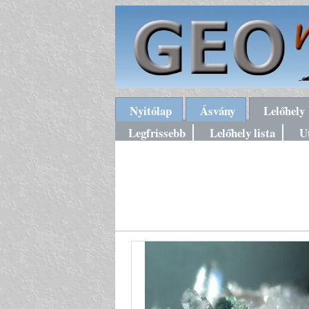
Nyitólap
Ásvány
Lelőhely
Legfrissebb
Lelőhely lista
U