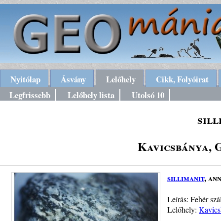
Nyitólap
Ásvány
Lelőhely
Cikk, Folyóirat
Legfrissebb
Lelőhely lista
Utolsó 10
sill
Kavicsbánya, 
sillimanit
, ann
Leírás: Fehér szá
Lelőhely:
Kavics