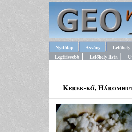
Nyitólap
Ásvány
Lelőhely
Legfrissebb
Lelőhely lista
U
Kerek-kő, Háromhuta