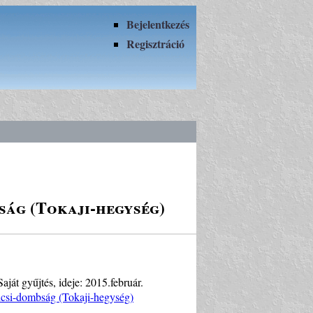
Bejelentkezés
Regisztráció
ság (Tokaji-hegység)
át gyűjtés, ideje: 2015.február.
csi-dombság (Tokaji-hegység)