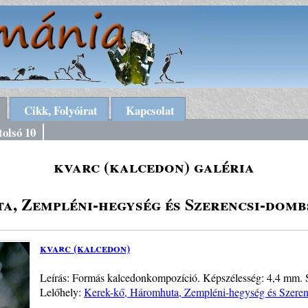
Cikk, Folyóirat
Kapcsolat
tolsó 10
kvarc (kalcedon) galéria
, Zempléni-hegység és Szerencsi-domb
kvarc (kalcedon)
Leírás: Formás kalcedonkompozíció. Képszélesség: 4,4 mm. Saj
Lelőhely:
Kerek-kő, Háromhuta, Zempléni-hegység és Szeren