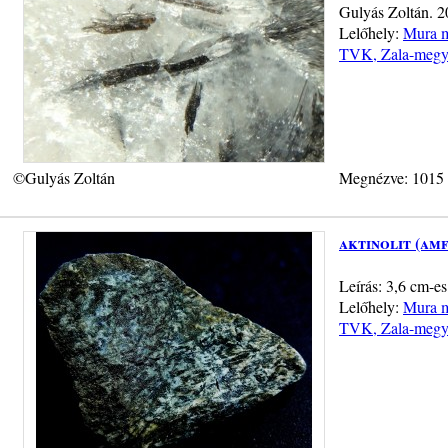
Gulyás Zoltán. 
Lelőhely:
Mura m
TVK, Zala-megy
©Gulyás Zoltán
Megnézve: 1015
aktinolit (am
Leírás: 3,6 cm-es
Lelőhely:
Mura m
TVK, Zala-megy