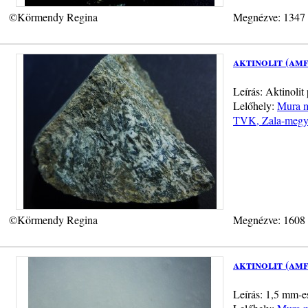
©Körmendy Regina
Megnézve: 1347
aktinolit (am
Leírás: Aktinolit
Lelőhely:
Mura m
TVK, Zala-megy
©Körmendy Regina
Megnézve: 1608
aktinolit (am
Leírás: 1,5 mm-es