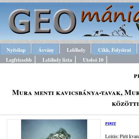
Nyitólap
Ásvány
Lelőhely
Cikk, Folyóirat
Legfrissebb
Lelőhely lista
Utolsó 10
p
Mura menti kavicsbánya-tavak, Mu
között
pirit
Leírás: Pirit kva