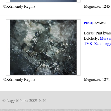
©Körmendy Regina
Megnézve: 1245
pirit
, kvarc
Leírás: Pirit kva
Lelőhely:
Mura m
TVK, Zala-megy
©Körmendy Regina
Megnézve: 1271
© Nagy Mónika 2009-2026