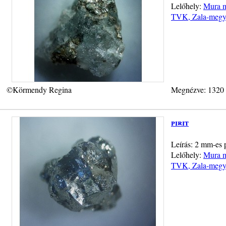
Lelőhely:
Mura m
TVK, Zala-megy
©Körmendy Regina
Megnézve: 1320
pirit
Leírás: 2 mm-es p
Lelőhely:
Mura m
TVK, Zala-megy