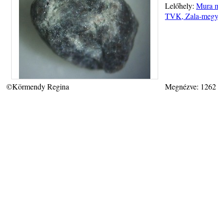
Lelőhely:
Mura m
TVK, Zala-megy
©Körmendy Regina
Megnézve: 1262