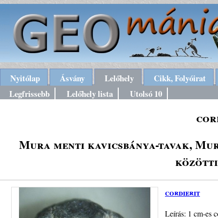
Nyitólap
Ásvány
Lelőhely
Cikk, Folyóirat
Legfrissebb
Lelőhely lista
Utolsó 10
cor
Mura menti kavicsbánya-tavak, Mu
között
cordierit
Leírás: 1 cm-es c