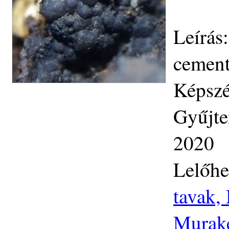
Leírás
cement
Képszé
Gyűjte
2020
Lelőhe
tavak,
Murake