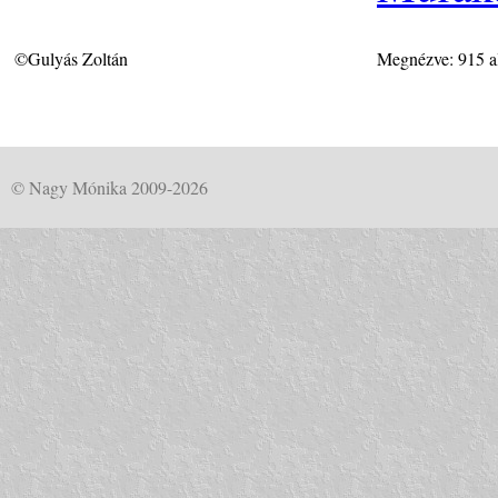
©Gulyás Zoltán
Megnézve: 915 a
© Nagy Mónika 2009-2026