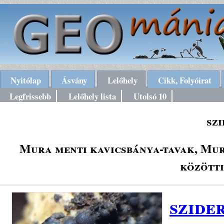
Nyitólap
Ásvány
Lelőhely
Cikk, Folyóirat
Legfrissebb
Lelőhely lista
Utolsó 10
szi
Mura menti kavicsbánya-tavak, Mu
között
szide