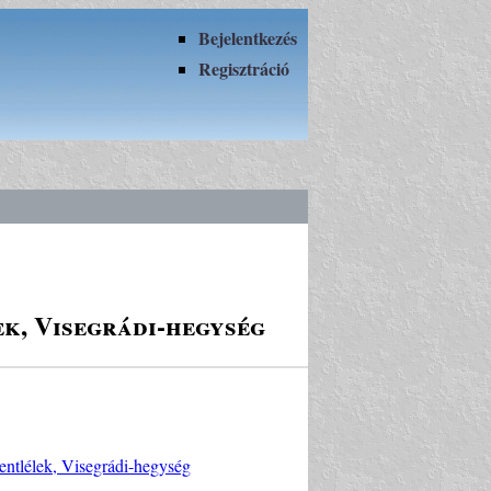
Bejelentkezés
Regisztráció
ek, Visegrádi-hegység
zentlélek, Visegrádi-hegység