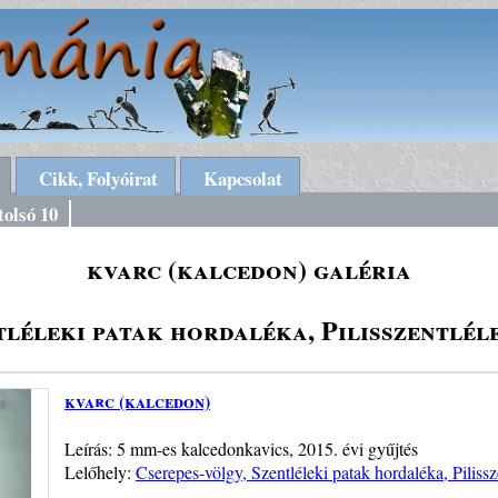
Cikk, Folyóirat
Kapcsolat
tolsó 10
kvarc (kalcedon) galéria
tléleki patak hordaléka, Pilisszentlél
kvarc (kalcedon)
Leírás: 5 mm-es kalcedonkavics, 2015. évi gyűjtés
Lelőhely:
Cserepes-völgy, Szentléleki patak hordaléka, Piliss