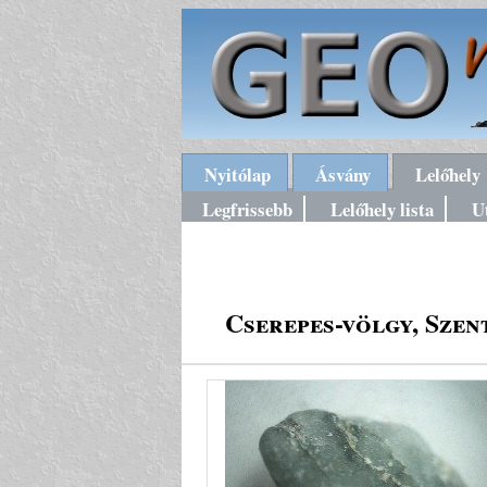
Nyitólap
Ásvány
Lelőhely
Legfrissebb
Lelőhely lista
U
Cserepes-völgy, Szen