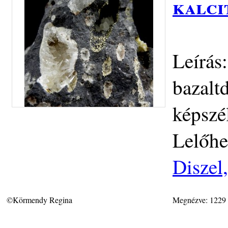
kalci
Leírás
bazalt
képszé
Lelőhe
Diszel
©Körmendy Regina
Megnézve: 1229