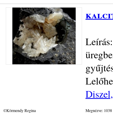
kalci
Leírás:
üregbe
gyűjté
Lelőhe
Diszel
©Körmendy Regina
Megnézve: 1038