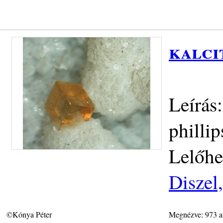
kalci
Leírás
philli
Lelőhe
Diszel
©Kónya Péter
Megnézve: 973 a