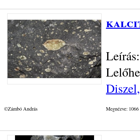
kalci
Leírás
Lelőhe
Diszel
©Zámbó András
Megnézve: 1066