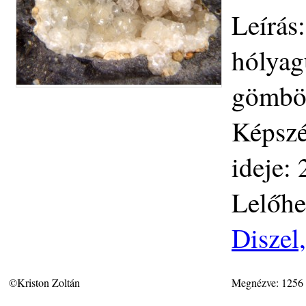
Leírás:
hólyag
gömbös
Képszé
ideje:
Lelőhe
Diszel
©Kriston Zoltán
Megnézve: 1256