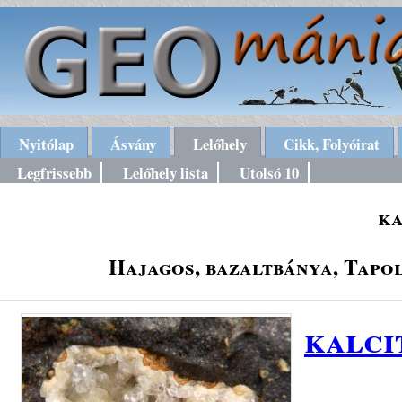
Nyitólap
Ásvány
Lelőhely
Cikk, Folyóirat
Legfrissebb
Lelőhely lista
Utolsó 10
ka
Hajagos, bazaltbánya, Tapol
kalci