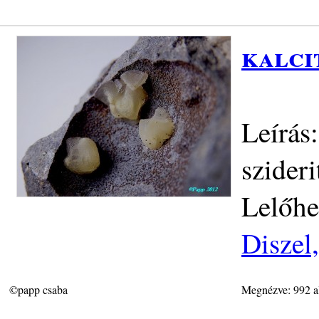
kalci
Leírás
szider
Lelőhe
Diszel
©papp csaba
Megnézve: 992 a