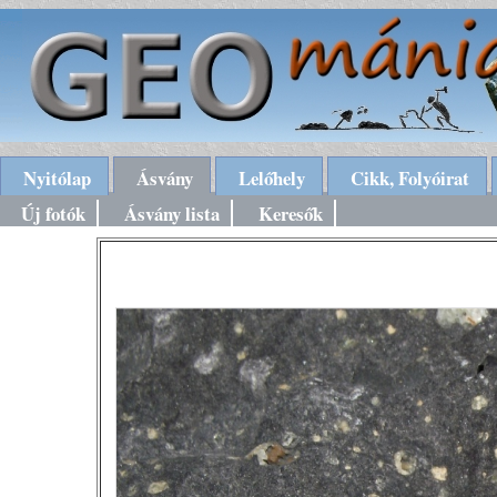
Nyitólap
Ásvány
Lelőhely
Cikk, Folyóirat
Új fotók
Ásvány lista
Keresők