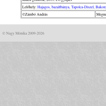
Lelőhely:
Hajagos, bazaltbánya, Tapolca-Diszel, Bakony
©Zámbó András
Megné
© Nagy Mónika 2009-2026