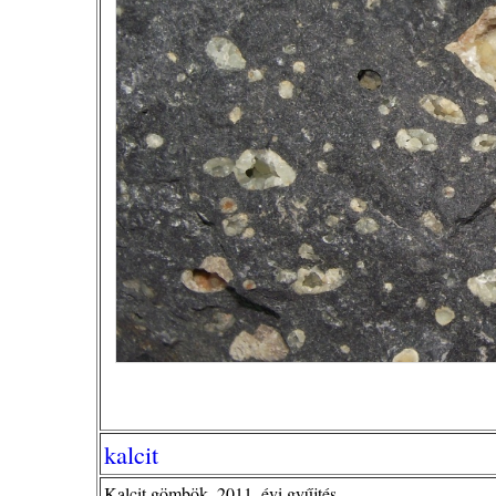
kalcit
Kalcit gömbök, 2011. évi gyűjtés