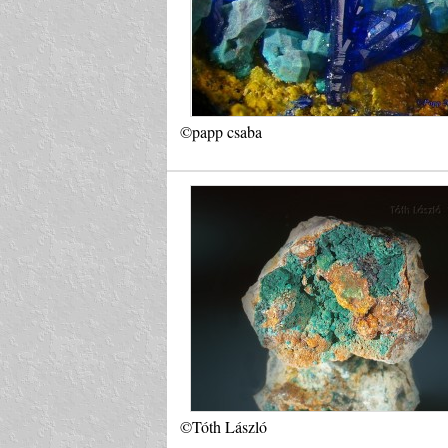
©papp csaba
©Tóth László