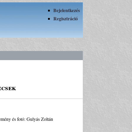
Bejelentkezés
Regisztráció
ecsek
emény és fotó: Gulyás Zoltán