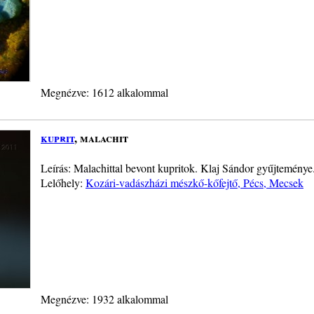
Megnézve: 1612 alkalommal
kuprit
, malachit
Leírás: Malachittal bevont kupritok. Klaj Sándor gyűjtemény
Lelőhely:
Kozári-vadászházi mészkő-kőfejtő, Pécs, Mecsek
Megnézve: 1932 alkalommal