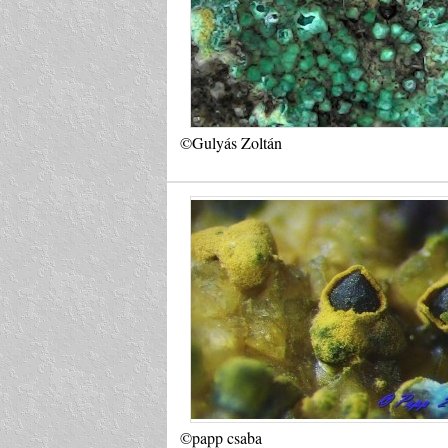
©Gulyás Zoltán
©papp csaba