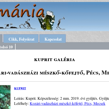
Cikk, Folyóirat
Kapcsolat
tolsó 10
kuprit galéria
ri-vadászházi mészkő-kőfejtő, Pécs, M
kuprit
Leírás: Kuprit. Képszélesség: 2 mm. 2019. évi gyűjtés. Gyűjt
Lelőhely:
Kozári-vadászházi mészkő-kőfejtő, Pécs, Mecsek