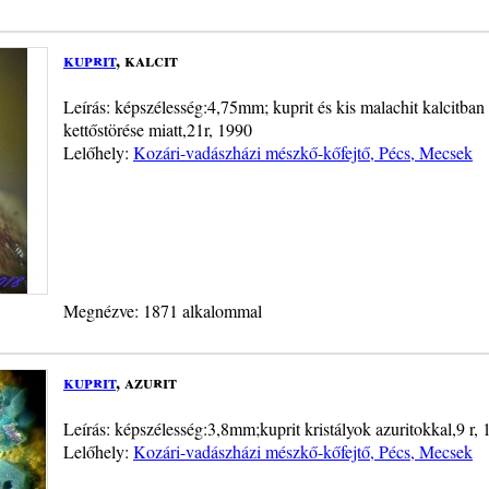
kuprit
, kalcit
Leírás: képszélesség:4,75mm; kuprit és kis malachit kalcitban ,
kettőstörése miatt,21r, 1990
Lelőhely:
Kozári-vadászházi mészkő-kőfejtő, Pécs, Mecsek
Megnézve: 1871 alkalommal
kuprit
, azurit
Leírás: képszélesség:3,8mm;kuprit kristályok azuritokkal,9 r,
Lelőhely:
Kozári-vadászházi mészkő-kőfejtő, Pécs, Mecsek