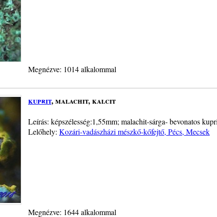
Megnézve: 1014 alkalommal
kuprit
, malachit, kalcit
Leírás: képszélesség:1,55mm; malachit-sárga- bevonatos kupri
Lelőhely:
Kozári-vadászházi mészkő-kőfejtő, Pécs, Mecsek
Megnézve: 1644 alkalommal