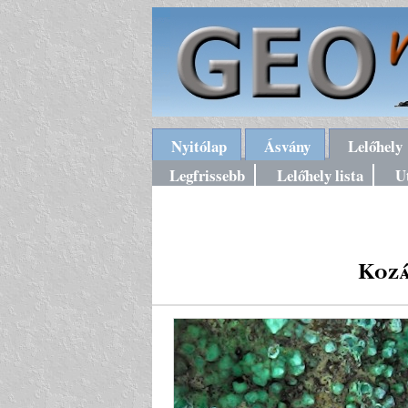
Nyitólap
Ásvány
Lelőhely
Legfrissebb
Lelőhely lista
U
Kozá