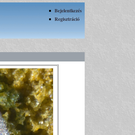
Bejelentkezés
Regisztráció