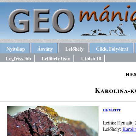
Nyitólap
Ásvány
Lelőhely
Cikk, Folyóirat
Legfrissebb
Lelőhely lista
Utolsó 10
he
Karolina-kü
hematit
Leírás: Hematit.
Lelőhely:
Karoli