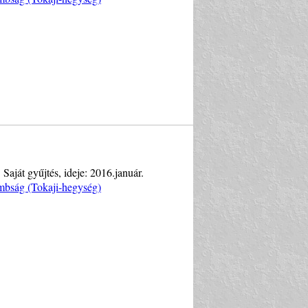
 Saját gyűjtés, ideje: 2016.január.
mbság (Tokaji-hegység)