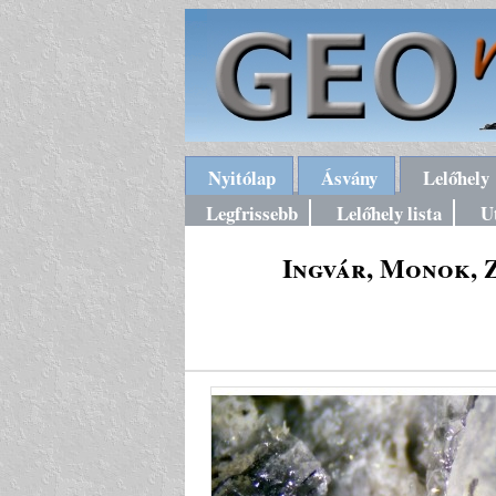
Nyitólap
Ásvány
Lelőhely
Legfrissebb
Lelőhely lista
U
Ingvár, Monok, 