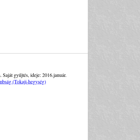
Saját gyűjtés, ideje: 2016.január.
mbság (Tokaji-hegység)