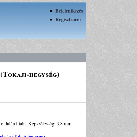
Bejelentkezés
Regisztráció
(Tokaji-hegység)
 oldalán hialit. Képszélesség: 3,8 mm.
mbság (Tokaji-hegység)