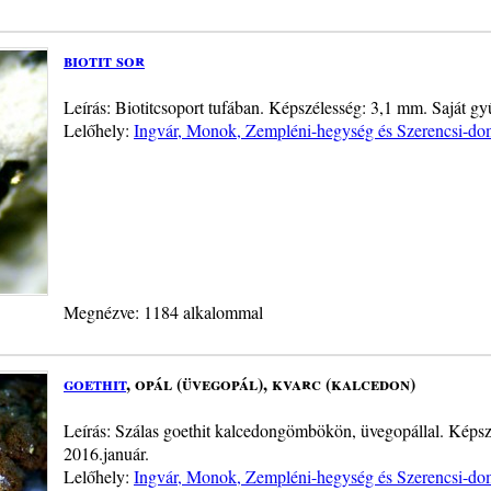
biotit sor
Leírás: Biotitcsoport tufában. Képszélesség: 3,1 mm. Saját gyű
Lelőhely:
Ingvár, Monok, Zempléni-hegység és Szerencsi-do
Megnézve: 1184 alkalommal
goethit
, opál (üvegopál), kvarc (kalcedon)
Leírás: Szálas goethit kalcedongömbökön, üvegopállal. Képszé
2016.január.
Lelőhely:
Ingvár, Monok, Zempléni-hegység és Szerencsi-do