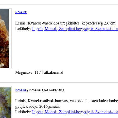
kvarc
Leírás: Kvarcos-vasoxidos üregkitöltés, képszélesség 2,6 cm
Lelőhely:
Ingvár, Monok, Zempléni-hegység és Szerencsi-do
Megnézve: 1174 alkalommal
kvarc
, kvarc (kalcedon)
Leírás: Kvarckristályok hamvas, vasoxiddal festett kalcedonb
gyűjtés, ideje: 2016.január.
Lelőhely:
Ingvár, Monok, Zempléni-hegység és Szerencsi-do