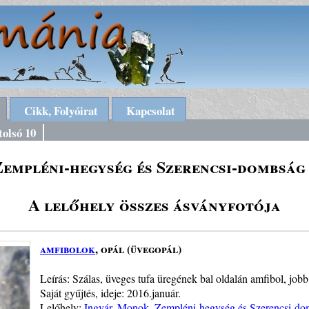
Cikk, Folyóirat
Kapcsolat
tolsó 10
Zempléni-hegység és Szerencsi-dombság 
A lelőhely összes ásványfotója
amfibolok
, opál (üvegopál)
Leírás: Szálas, üveges tufa üregének bal oldalán amfibol, jobb
Saját gyűjtés, ideje: 2016.január.
Lelőhely:
Ingvár, Monok, Zempléni-hegység és Szerencsi-do