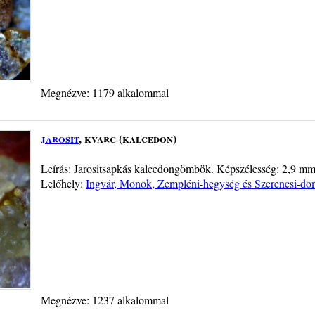
Megnézve: 1179 alkalommal
jarosit
, kvarc (kalcedon)
Leírás: Jarositsapkás kalcedongömbök. Képszélesség: 2,9 mm. 
Lelőhely:
Ingvár, Monok, Zempléni-hegység és Szerencsi-do
Megnézve: 1237 alkalommal