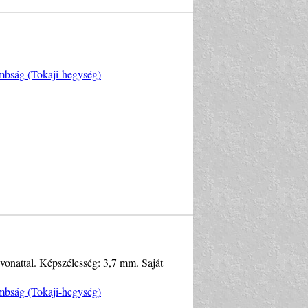
mbság (Tokaji-hegység)
evonattal. Képszélesség: 3,7 mm. Saját
mbság (Tokaji-hegység)