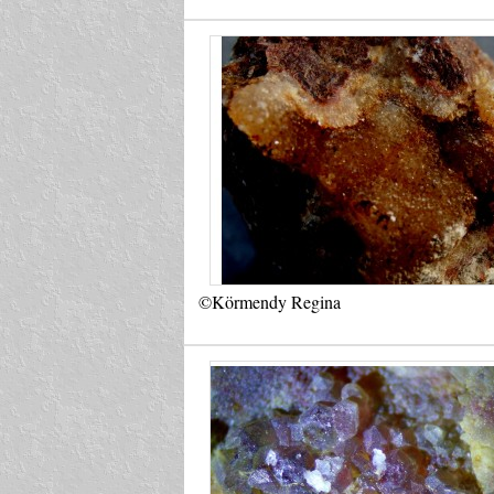
©Körmendy Regina