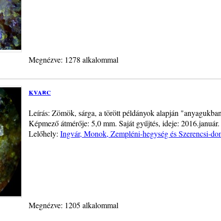
Megnézve: 1278 alkalommal
kvarc
Leírás: Zömök, sárga, a törött példányok alapján "anyagukban" 
Képmező átmérője: 5,0 mm. Saját gyűjtés, ideje: 2016.január.
Lelőhely:
Ingvár, Monok, Zempléni-hegység és Szerencsi-do
Megnézve: 1205 alkalommal