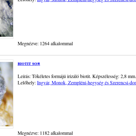
Megnézve: 1264 alkalommal
biotit sor
Leírás: Tökéletes formájú irizáló biotit. Képszélesség: 2,8 mm.
Lelőhely:
Ingvár, Monok, Zempléni-hegység és Szerencsi-do
Megnézve: 1182 alkalommal