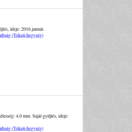
jtés, ideje: 2016.január.
mbság (Tokaji-hegység)
lesség: 4,0 mm. Saját gyűjtés, ideje:
mbság (Tokaji-hegység)