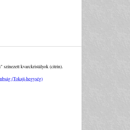
színezett kvarckristályok (citrin).
mbság (Tokaji-hegység)