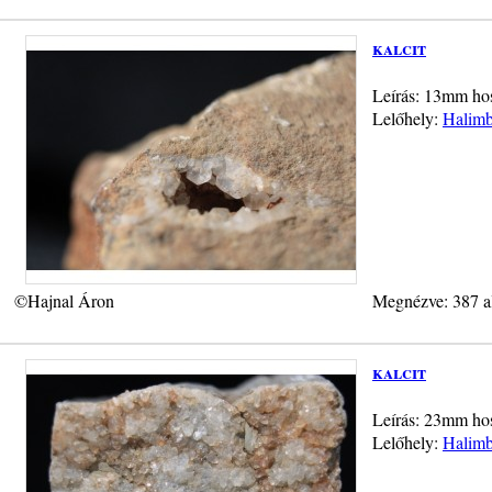
kalcit
Leírás: 13mm hoss
Lelőhely:
Halimb
©Hajnal Áron
Megnézve: 387 a
kalcit
Leírás: 23mm hos
Lelőhely:
Halimb