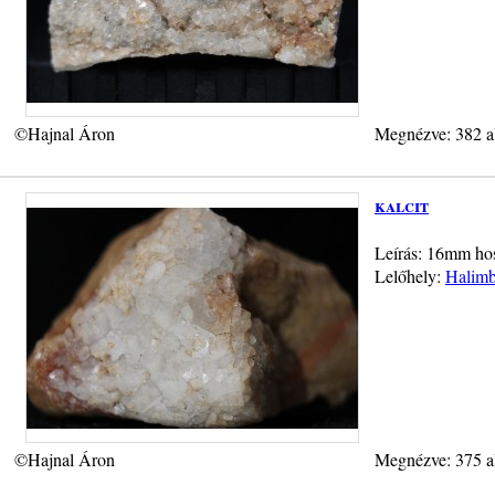
©Hajnal Áron
Megnézve: 382 a
kalcit
Leírás: 16mm hoss
Lelőhely:
Halimb
©Hajnal Áron
Megnézve: 375 a