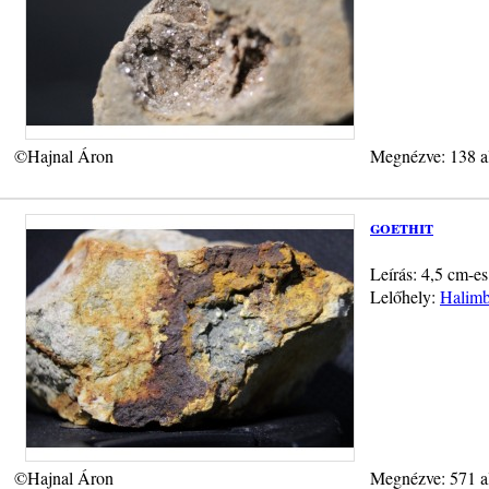
©Hajnal Áron
Megnézve: 138 a
goethit
Leírás: 4,5 cm-e
Lelőhely:
Halimb
©Hajnal Áron
Megnézve: 571 a