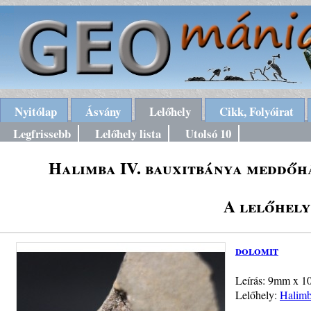
Nyitólap
Ásvány
Lelőhely
Cikk, Folyóirat
Legfrissebb
Lelőhely lista
Utolsó 10
Halimba IV. bauxitbánya meddőh
A lelőhely
dolomit
Leírás: 9mm x 10
Lelőhely:
Halimb