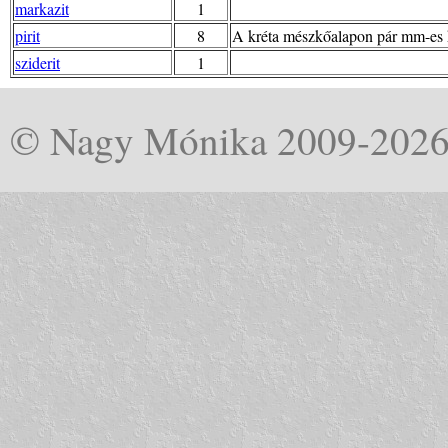
markazit
1
pirit
8
A kréta mészkőalapon pár mm-es kr
sziderit
1
© Nagy Mónika 2009-202