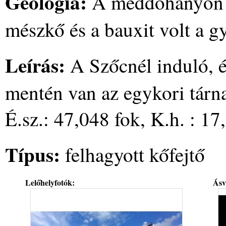
Geológia:
A meddőhányón a
mészkő és a bauxit volt a g
Leírás:
A Szőcnél induló, é
mentén van az egykori tárn
É.sz.: 47,048 fok, K.h. : 17
Típus:
felhagyott kőfejtő
Lelőhelyfotók:
Ásv