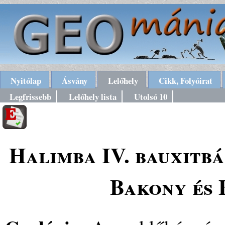
Nyitólap
Ásvány
Lelőhely
Cikk, Folyóirat
Legfrissebb
Lelőhely lista
Utolsó 10
Halimba IV. bauxitb
Bakony és 