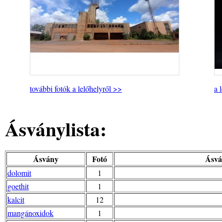
további fotók a lelőhelyről >>
a 
Ásványlista:
Ásvány
Fotó
Ásvá
dolomit
1
goethit
1
kalcit
12
mangánoxidok
1