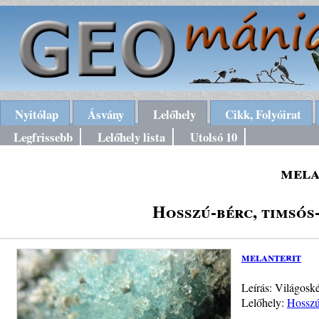
Nyitólap
Ásvány
Lelőhely
Cikk, Folyóirat
Legfrissebb
Lelőhely lista
Utolsó 10
mela
Hosszú-bérc, timsós
melanterit
Leírás: Világosk
Lelőhely:
Hosszú-