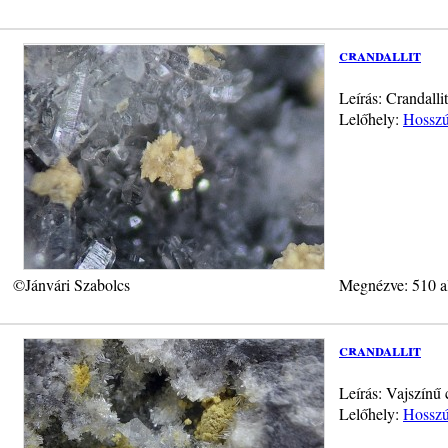
crandallit
Leírás: Crandalli
Lelőhely:
Hosszú-
©Jánvári Szabolcs
Megnézve: 510 a
crandallit
Leírás: Vajszínű 
Lelőhely:
Hosszú-