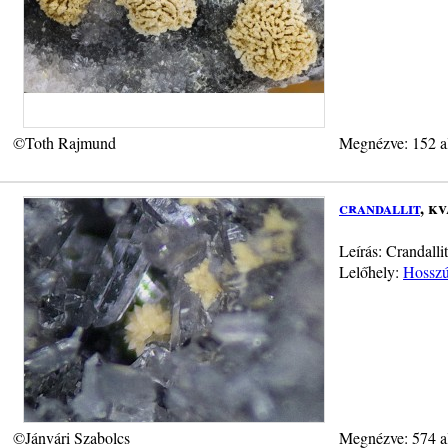
©Toth Rajmund
Megnézve: 152 a
crandallit
, k
Leírás: Crandalli
Lelőhely:
Hosszú-
©Jánvári Szabolcs
Megnézve: 574 a