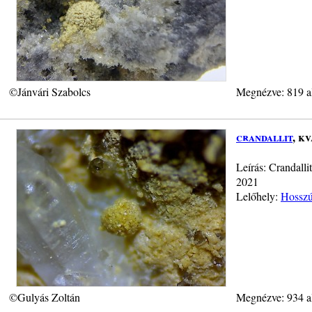
©Jánvári Szabolcs
Megnézve: 819 a
crandallit
, k
Leírás: Crandall
2021
Lelőhely:
Hosszú-
©Gulyás Zoltán
Megnézve: 934 a