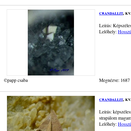
crandallit
, k
Leírás: Képszéle
Lelőhely:
Hosszú-
©papp csaba
Megnézve: 1687
crandallit
, k
Leírás: képszéles
strapálom magam
Lelőhely:
Hosszú-