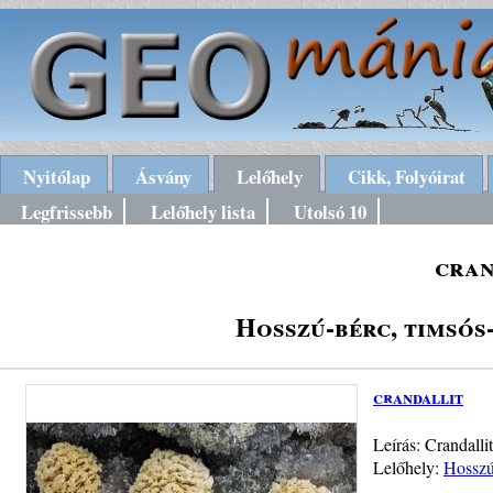
Nyitólap
Ásvány
Lelőhely
Cikk, Folyóirat
Legfrissebb
Lelőhely lista
Utolsó 10
cran
Hosszú-bérc, timsós
crandallit
Leírás: Crandall
Lelőhely:
Hosszú-