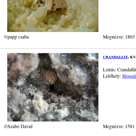
©papp csaba
Megnézve: 1803
crandallit
, k
Leírás: Crandalli
Lelőhely:
Hosszú-
©Szabó Dávid
Megnézve: 1581