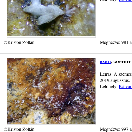
©Kriston Zoltán
Megnézve: 981 a
barit
, goethit
Leírás: A szemcsé
2019.augusztus.
Lelőhely:
Kálvár
©Kriston Zoltán
Megnézve: 997 a