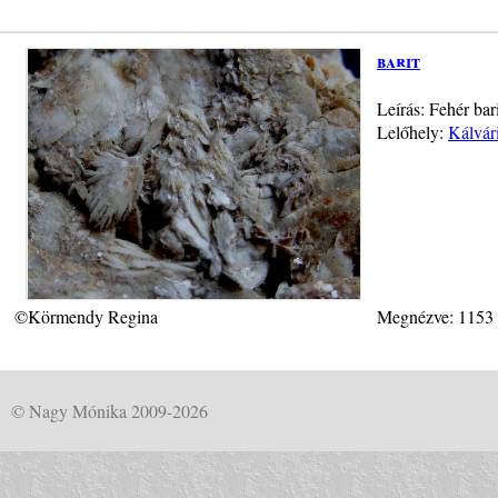
barit
Leírás: Fehér ba
Lelőhely:
Kálvár
©Körmendy Regina
Megnézve: 1153
© Nagy Mónika 2009-2026