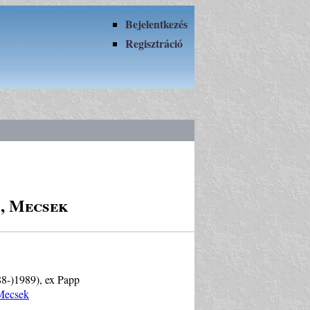
Bejelentkezés
Regisztráció
, Mecsek
88-)1989), ex Papp
Mecsek