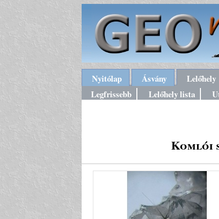
Nyitólap
Ásvány
Lelőhely
Legfrissebb
Lelőhely lista
U
Komlói 