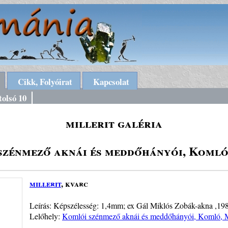
Cikk, Folyóirat
Kapcsolat
tolsó 10
millerit galéria
szénmező aknái és meddőhányói, Komló
millerit
, kvarc
Leírás: Képszélesség: 1,4mm; ex Gál Miklós Zobák-akna ,19
Lelőhely:
Komlói szénmező aknái és meddőhányói, Komló, 