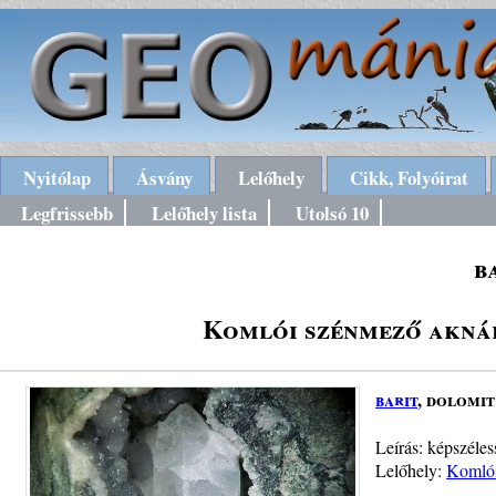
Nyitólap
Ásvány
Lelőhely
Cikk, Folyóirat
Legfrissebb
Lelőhely lista
Utolsó 10
b
Komlói szénmező akná
barit
, dolomit
Leírás: képszél
Lelőhely:
Komlói