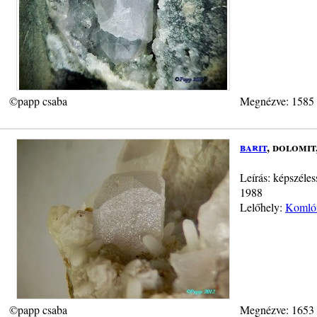
©papp csaba
Megnézve: 1585
barit
, dolomit
Leírás: képszéle
1988
Lelőhely:
Komlói
©papp csaba
Megnézve: 1653