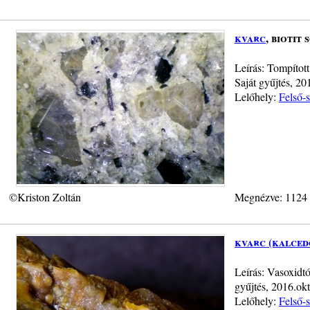
kvarc
, biotit 
Leírás: Tompítot
Saját gyűjtés, 20
Lelőhely:
Felső-
©Kriston Zoltán
Megnézve: 1124
kvarc (kalced
Leírás: Vasoxidt
gyűjtés, 2016.okt
Lelőhely:
Felső-