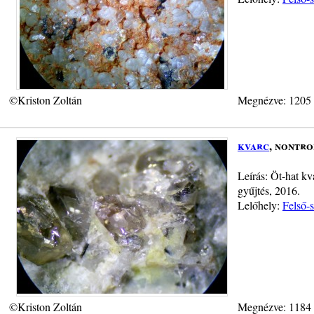
©Kriston Zoltán
Megnézve: 1205
kvarc
, nontro
Leírás: Öt-hat kv
gyűjtés, 2016.
Lelőhely:
Felső-
©Kriston Zoltán
Megnézve: 1184