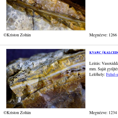
©Kriston Zoltán
Megnézve: 1266
kvarc (kalced
Leírás: Vasoxidda
mm. Saját gyűjté
Lelőhely:
Felső-
©Kriston Zoltán
Megnézve: 1234