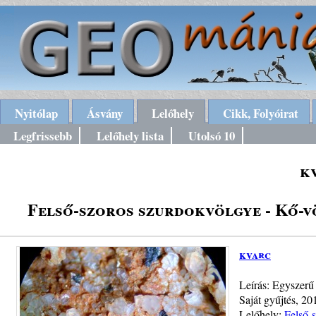
Nyitólap
Ásvány
Lelőhely
Cikk, Folyóirat
Legfrissebb
Lelőhely lista
Utolsó 10
k
Felső-szoros szurdokvölgye - Kő-v
kvarc
Leírás: Egyszerű
Saját gyűjtés, 20
Lelőhely:
Felső-