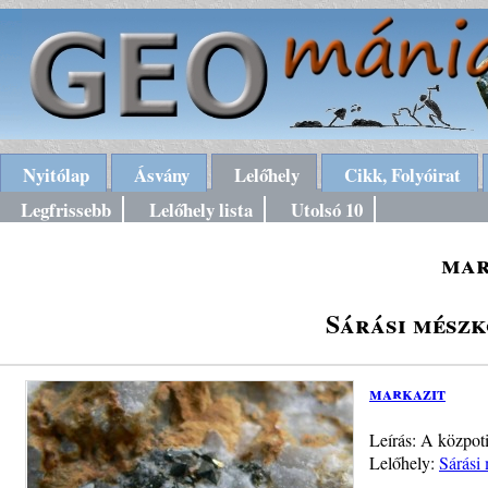
Nyitólap
Ásvány
Lelőhely
Cikk, Folyóirat
Legfrissebb
Lelőhely lista
Utolsó 10
mar
Sárási mészk
markazit
Leírás: A közpot
Lelőhely:
Sárási