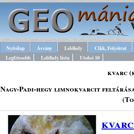
Nyitólap
Ásvány
Lelőhely
Cikk, Folyóirat
Legfrissebb
Lelőhely lista
Utolsó 10
kvarc (
Nagy-Padi-hegy limnokvarcit feltárása
(To
kvarc