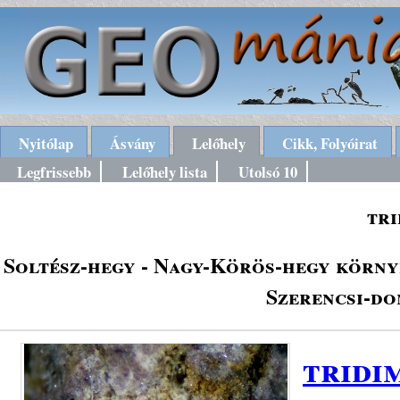
Nyitólap
Ásvány
Lelőhely
Cikk, Folyóirat
Legfrissebb
Lelőhely lista
Utolsó 10
tri
Soltész-hegy - Nagy-Körös-hegy körny
Szerencsi-do
tridi