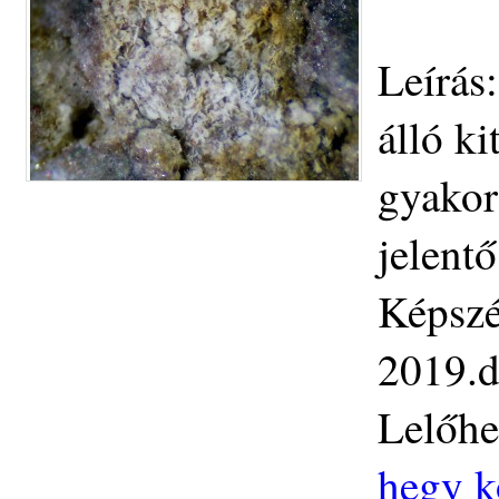
Leírás:
álló k
gyakor
jelentő
Képszé
2019.d
Lelőhe
hegy k