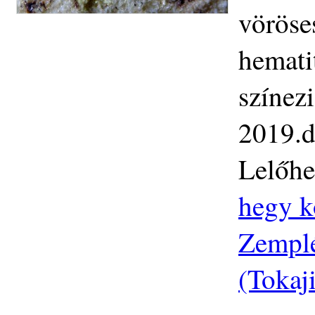
vöröse
hemati
színezi
2019.d
Lelőhe
hegy k
Zemplé
(Tokaj