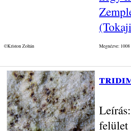
Zemplé
(Tokaj
©Kriston Zoltán
Megnézve: 1008
tridi
Leírás:
felület