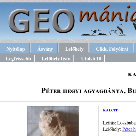
Nyitólap
Ásvány
Lelőhely
Cikk, Folyóirat
Legfrissebb
Lelőhely lista
Utolsó 10
ka
Péter hegyi agyagbánya, Bud
kalcit
Leírás: Löszbaba
Lelőhely:
Péter h