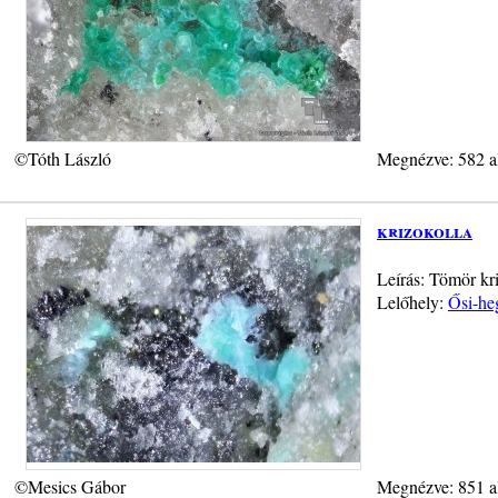
©Tóth László
Megnézve: 582 a
krizokolla
Leírás: Tömör kr
Lelőhely:
Ősi-he
©Mesics Gábor
Megnézve: 851 a