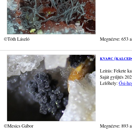
©Tóth László
Megnézve: 653 a
kvarc (kalced
Leírás: Fekete k
Saját gyűjtés 202
Lelőhely:
Ősi-he
©Mesics Gábor
Megnézve: 893 a