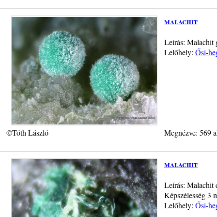
malachit
Leírás: Malachi
Lelőhely:
Ősi-he
©Tóth László
Megnézve: 569 a
malachit
Leírás: Malachit 
Képszélesség 3 
Lelőhely:
Ősi-he