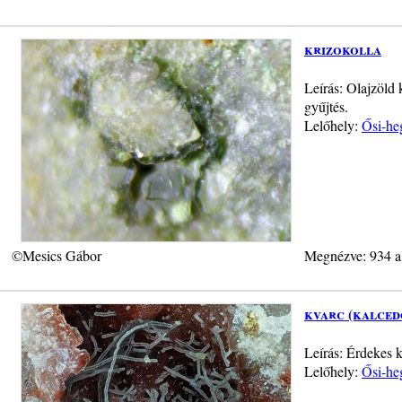
krizokolla
Leírás: Olajzöld 
gyűjtés.
Lelőhely:
Ősi-he
©Mesics Gábor
Megnézve: 934 a
kvarc (kalced
Leírás: Érdekes 
Lelőhely:
Ősi-he