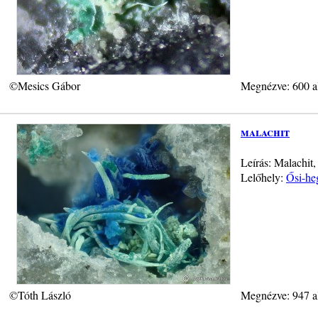
©Mesics Gábor
Megnézve: 600 a
malachit
Leírás: Malachit
Lelőhely:
Ősi-he
©Tóth László
Megnézve: 947 a