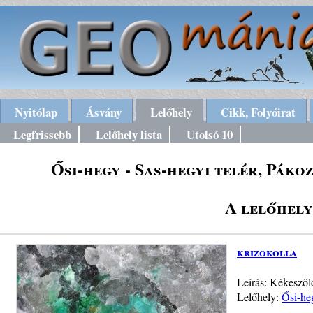
Nyitólap
Ásvány
Lelőhely
Cikk, Folyóirat
Legfrissebb
Lelőhely lista
Utolsó 10
Ősi-hegy - Sas-hegyi telér, Páko
A lelőhely
krizokolla
Leírás: Kékeszöl
Lelőhely:
Ősi-he