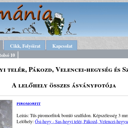
Cikk, Folyóirat
Kapcsolat
tolsó 10
gyi telér, Pákozd, Velencei-hegység és 
A lelőhely összes ásványfotója
piromorfit
Leírás: Tűs piromorfitok bomló szulfidon. Képszélesség 3 mm
Lelőhely:
Ősi-hegy - Sas-hegyi telér, Pákozd, Velencei-hegys