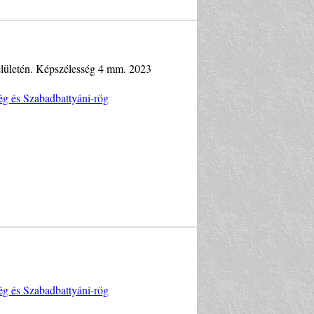
felületén. Képszélesség 4 mm. 2023
ég és Szabadbattyáni-rög
ég és Szabadbattyáni-rög