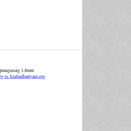
 Képmagasság 1,8mm
ég és Szabadbattyáni-rög