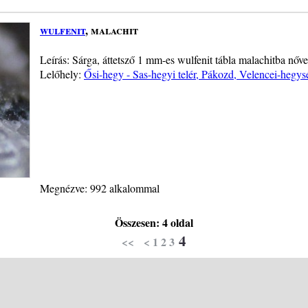
wulfenit
, malachit
Leírás: Sárga, áttetsző 1 mm-es wulfenit tábla malachitba nőve
Lelőhely:
Ősi-hegy - Sas-hegyi telér, Pákozd, Velencei-hegys
Megnézve: 992 alkalommal
Összesen: 4 oldal
4
<<
<
1
2
3