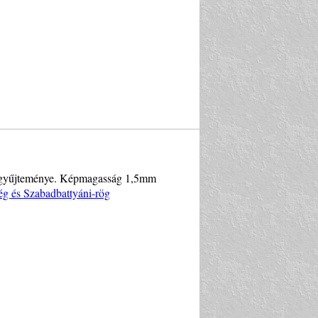
or gyűjteménye. Képmagasság 1,5mm
ég és Szabadbattyáni-rög