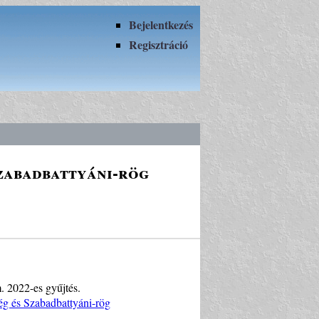
Bejelentkezés
Regisztráció
Szabadbattyáni-rög
. 2022-es gyűjtés.
ég és Szabadbattyáni-rög