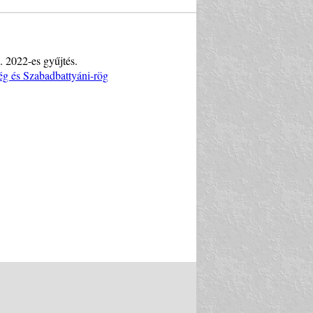
. 2022-es gyűjtés.
ég és Szabadbattyáni-rög