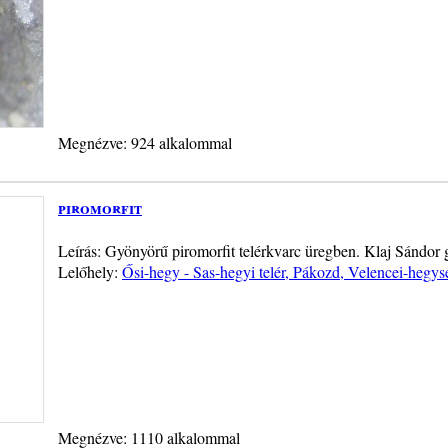
Megnézve: 924 alkalommal
piromorfit
Leírás: Gyönyörű piromorfit telérkvarc üregben. Klaj Sánd
Lelőhely:
Ősi-hegy - Sas-hegyi telér, Pákozd, Velencei-hegys
Megnézve: 1110 alkalommal