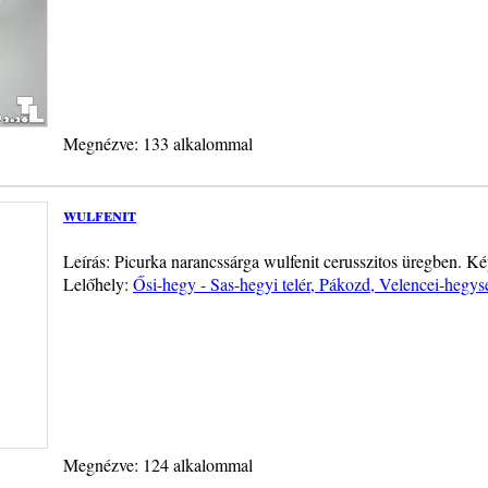
Megnézve: 133 alkalommal
wulfenit
Leírás: Picurka narancssárga wulfenit cerusszitos üregben.
Lelőhely:
Ősi-hegy - Sas-hegyi telér, Pákozd, Velencei-hegys
Megnézve: 124 alkalommal