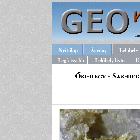
Nyitólap
Ásvány
Lelőhely
Legfrissebb
Lelőhely lista
U
Ősi-hegy - Sas-he