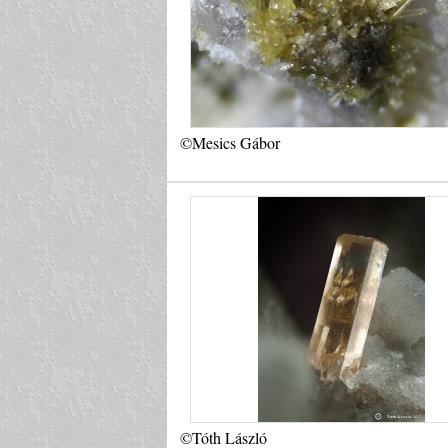
©Mesics Gábor
©Tóth László