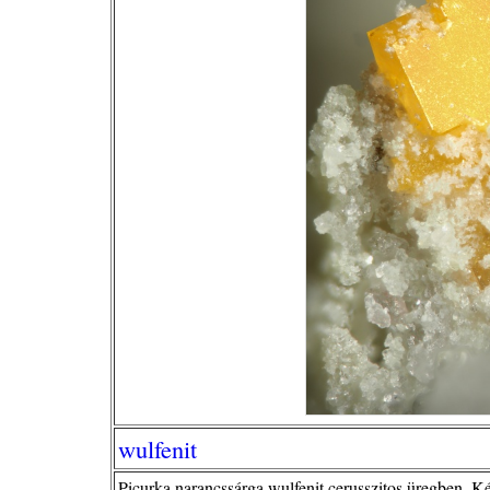
wulfenit
Picurka narancssárga wulfenit cerusszitos üregben.