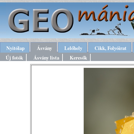
Nyitólap
Ásvány
Lelőhely
Cikk, Folyóirat
Új fotók
Ásvány lista
Keresők