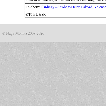
Lelőhely:
Ősi-hegy - Sas-hegyi telér, Pákozd, Velenc
©Tóth László
© Nagy Mónika 2009-2026