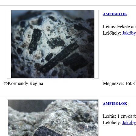
amfibolok
Leírás: Fekete a
Lelőhely:
Jakóby
©Körmendy Regina
Megnézve: 1608
amfibolok
Leírás: 1 cm-es f
Lelőhely:
Jakóby