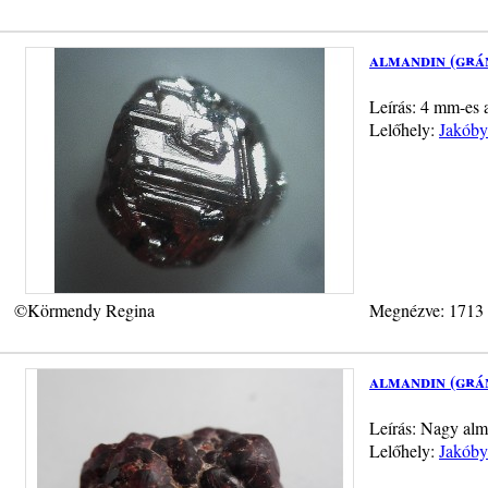
almandin (grá
Leírás: 4 mm-es a
Lelőhely:
Jakóby
©Körmendy Regina
Megnézve: 1713
almandin (grá
Leírás: Nagy alm
Lelőhely:
Jakóby