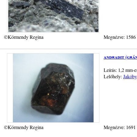
©Körmendy Regina
Megnézve: 1586
andradit (grá
Leírás: 1,2 mm-e
Lelőhely:
Jakóby
©Körmendy Regina
Megnézve: 1691