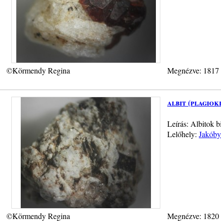
©Körmendy Regina
Megnézve: 1817
albit (plagiok
Leírás: Albitok b
Lelőhely:
Jakóby
©Körmendy Regina
Megnézve: 1820