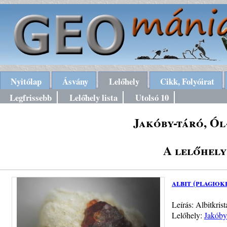
Nyitólap
Ásvány
Lelőhely
Cikk, Folyóirat
Legfrissebb
Lelőhely lista
Utolsó 10
Jakóby-táró, Ól
A lelőhely
albit (plagiok
Leírás: Albitkris
Lelőhely:
Jakóby