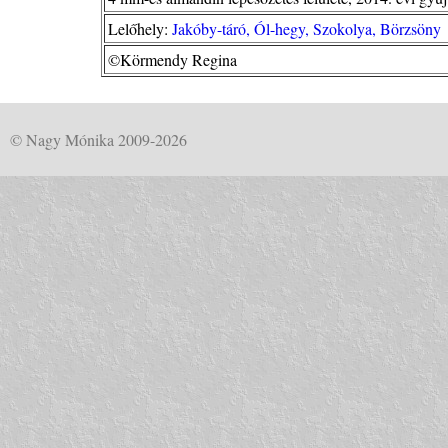
Lelőhely:
Jakóby-táró, Ól-hegy, Szokolya, Börzsöny
©Körmendy Regina
© Nagy Mónika 2009-2026