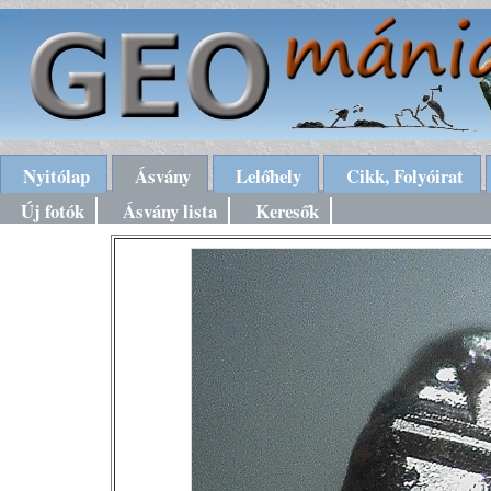
Nyitólap
Ásvány
Lelőhely
Cikk, Folyóirat
Új fotók
Ásvány lista
Keresők