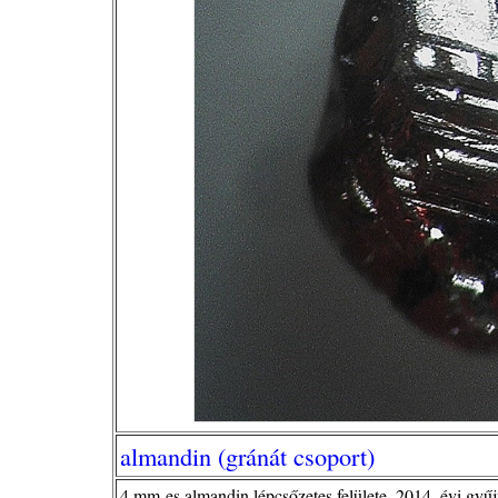
almandin (gránát csoport)
4 mm-es almandin lépcsőzetes felülete, 2014. évi gyűj