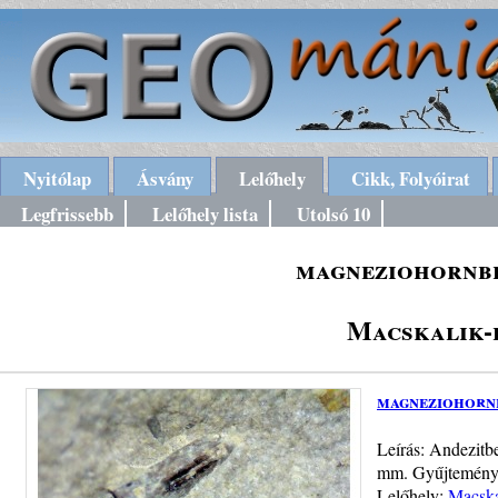
Nyitólap
Ásvány
Lelőhely
Cikk, Folyóirat
Legfrissebb
Lelőhely lista
Utolsó 10
magneziohornbl
Macskalik-
magneziohornb
Leírás: Andezitb
mm. Gyűjtemény 
Lelőhely:
Macska