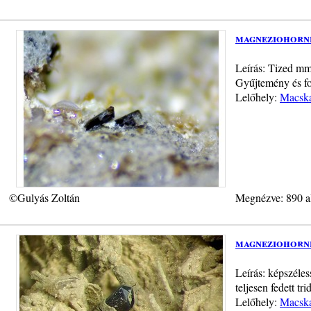
magneziohornb
Leírás: Tized mm
Gyűjtemény és fo
Lelőhely:
Macska
©Gulyás Zoltán
Megnézve: 890 a
magneziohornb
Leírás: képszéle
teljesen fedett tr
Lelőhely:
Macska