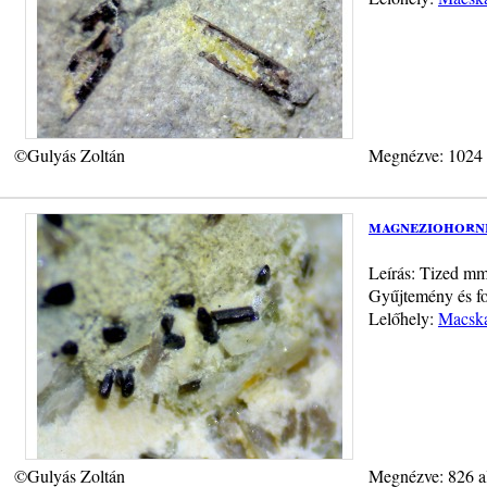
©Gulyás Zoltán
Megnézve: 1024
magneziohornb
Leírás: Tized mm
Gyűjtemény és fo
Lelőhely:
Macska
©Gulyás Zoltán
Megnézve: 826 a