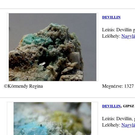
devillin
Leírás: Devillin
Lelőhely:
Nagylá
©Körmendy Regina
Megnézve: 1327
devillin
, gipsz
Leírás: Devillin,
Lelőhely:
Nagylá