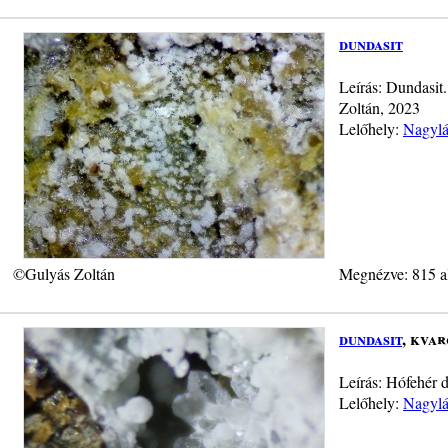
dundasit
Leírás: Dundasit
Zoltán, 2023
Lelőhely:
Nagylá
©Gulyás Zoltán
Megnézve: 815 a
dundasit
, kvar
Leírás: Hófehér 
Lelőhely:
Nagylá