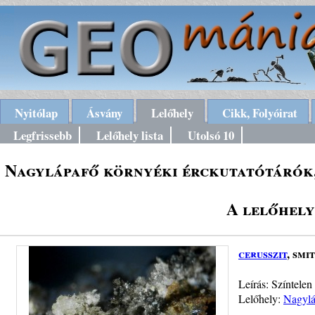
Nyitólap
Ásvány
Lelőhely
Cikk, Folyóirat
Legfrissebb
Lelőhely lista
Utolsó 10
Nagylápafő környéki érckutatótárók
A lelőhely
cerusszit
, smi
Leírás: Színtelen
Lelőhely:
Nagylá