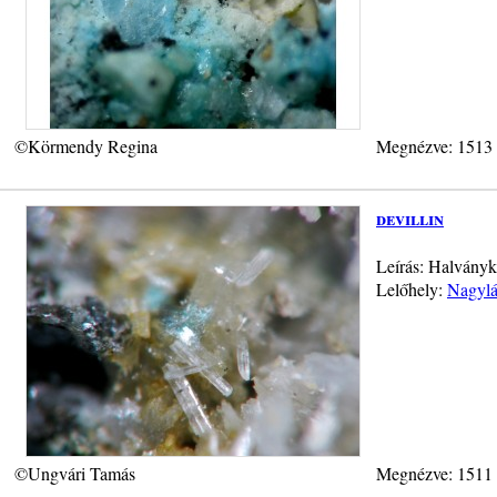
©Körmendy Regina
Megnézve: 1513
devillin
Leírás: Halványk
Lelőhely:
Nagylá
©Ungvári Tamás
Megnézve: 1511