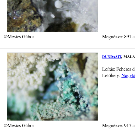
©Mesics Gábor
Megnézve: 891 a
dundasit
, mal
Leírás: Fehéres 
Lelőhely:
Nagylá
©Mesics Gábor
Megnézve: 917 a