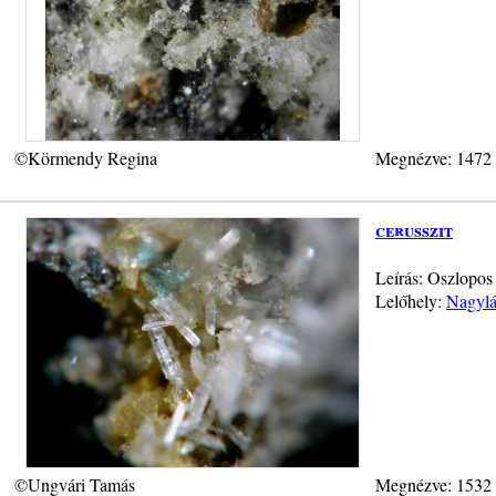
©Körmendy Regina
Megnézve: 1472
cerusszit
Leírás: Oszlopos
Lelőhely:
Nagylá
©Ungvári Tamás
Megnézve: 1532