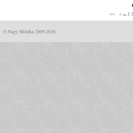
<<
<
...
1
© Nagy Mónika 2009-2026