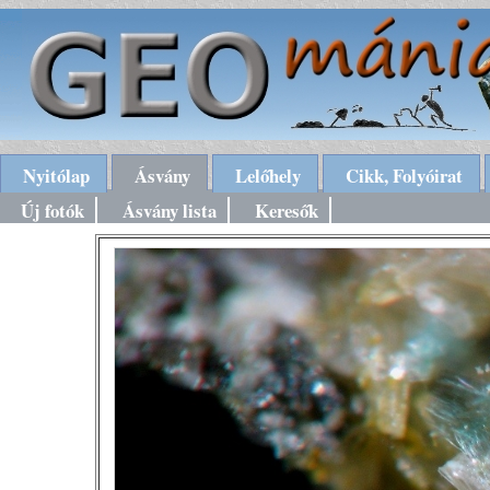
Nyitólap
Ásvány
Lelőhely
Cikk, Folyóirat
Új fotók
Ásvány lista
Keresők