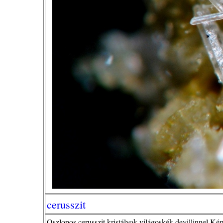
cerusszit
Oszlopos cerusszit kristályok,világoskék devillinnel.K