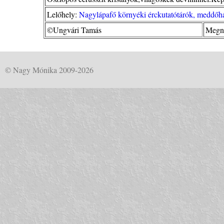
Lelőhely:
Nagylápafő környéki érckutatótárók, meddőhá
©Ungvári Tamás
Megné
© Nagy Mónika 2009-2026