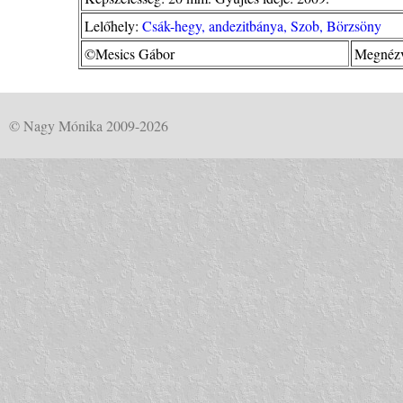
Lelőhely:
Csák-hegy, andezitbánya, Szob, Börzsöny
©Mesics Gábor
Megnézv
© Nagy Mónika 2009-2026