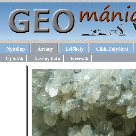
Nyitólap
Ásvány
Lelőhely
Cikk, Folyóirat
Új fotók
Ásvány lista
Keresők