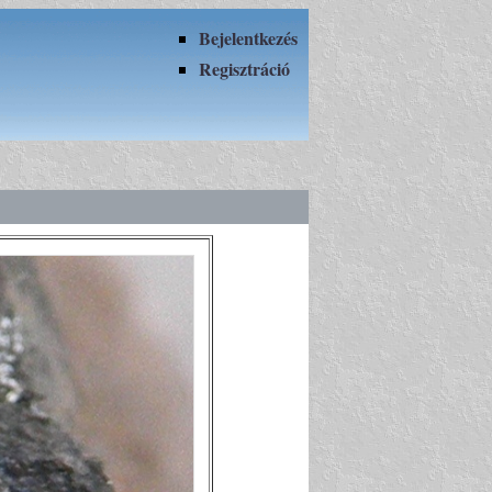
Bejelentkezés
Regisztráció