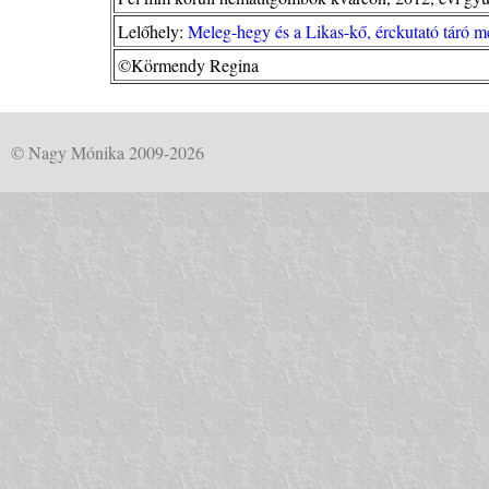
Lelőhely:
Meleg-hegy és a Likas-kő, érckutató táró 
©Körmendy Regina
© Nagy Mónika 2009-2026