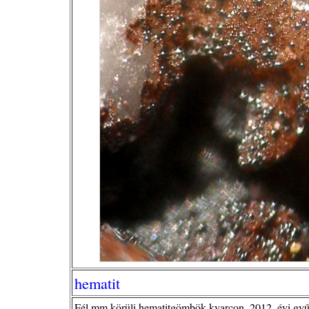
hematit
Fél mm körüli hematitgömbök kvarcon, 2012, évi gyű