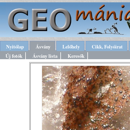
Nyitólap
Ásvány
Lelőhely
Cikk, Folyóirat
Új fotók
Ásvány lista
Keresők