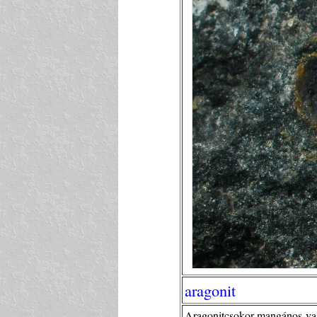
aragonit
Aragonitcsokor mangános-va