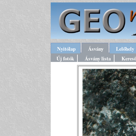
Nyitólap
Ásvány
Lelőhely
Új fotók
Ásvány lista
Keres