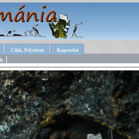
Cikk, Folyóirat
Kapcsolat
ők