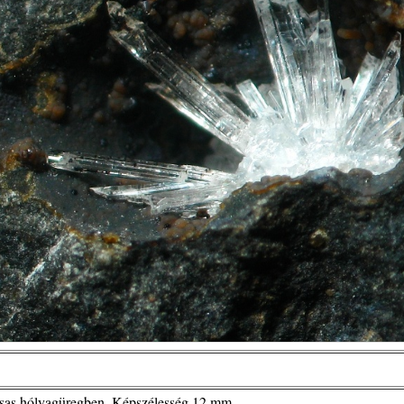
sas hólyagüregben. Képszélesség 12 mm.