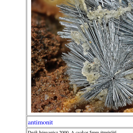
antimonit
Deák bányarész 2000. A csokor 5mm átmérőjű.