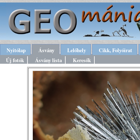
Nyitólap
Ásvány
Lelőhely
Cikk, Folyóirat
Új fotók
Ásvány lista
Keresők