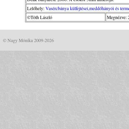
Lelőhely:
Vasércbánya külfejtései,meddőhányói és termé
©Tóth László
Megnézve: 
© Nagy Mónika 2009-2026