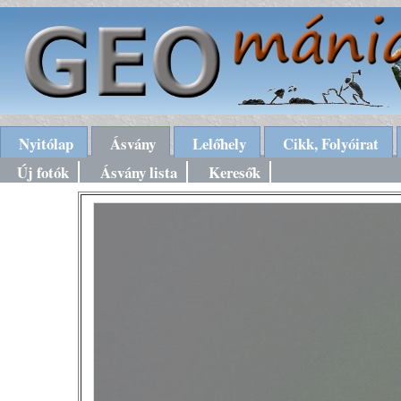
Nyitólap
Ásvány
Lelőhely
Cikk, Folyóirat
Új fotók
Ásvány lista
Keresők