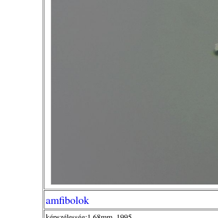
amfibolok
képszélesség:1,68mm, 1995