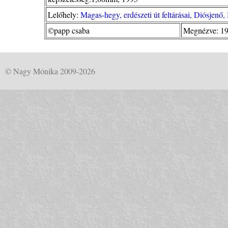
Lelőhely:
Magas-hegy, erdészeti út feltárásai, Diósjenő
©papp csaba
Megnézve: 19
© Nagy Mónika 2009-2026