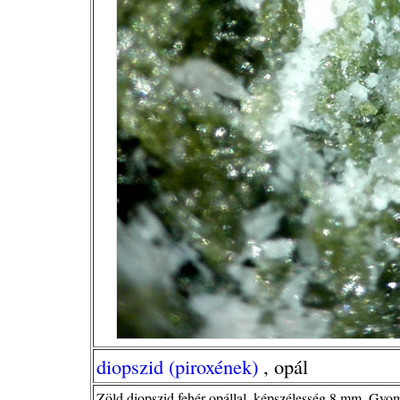
diopszid (piroxének)
, opál
Zöld diopszid fehér opállal, képszélesség 8 mm, Gyo