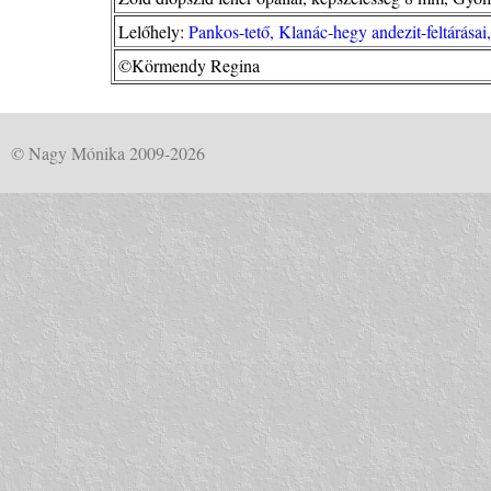
Lelőhely:
Pankos-tető, Klanác-hegy andezit-feltárása
©Körmendy Regina
© Nagy Mónika 2009-2026