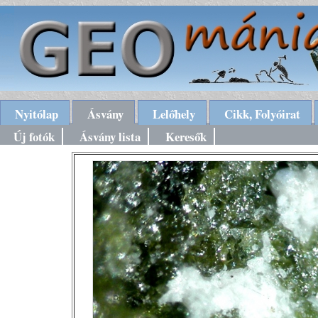
Nyitólap
Ásvány
Lelőhely
Cikk, Folyóirat
Új fotók
Ásvány lista
Keresők