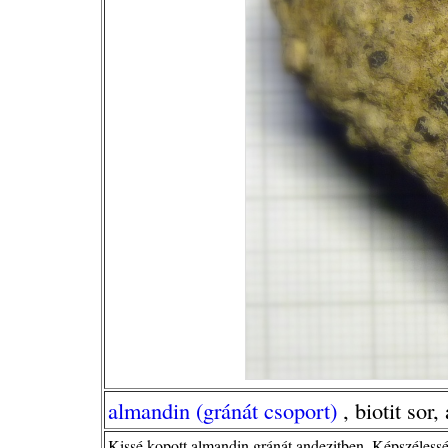
almandin (gránát csoport)
, biotit sor,
Kissé kopott almandin gránát andezitben. Képszélessé