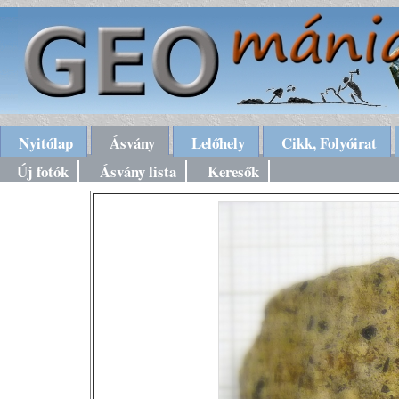
Nyitólap
Ásvány
Lelőhely
Cikk, Folyóirat
Új fotók
Ásvány lista
Keresők