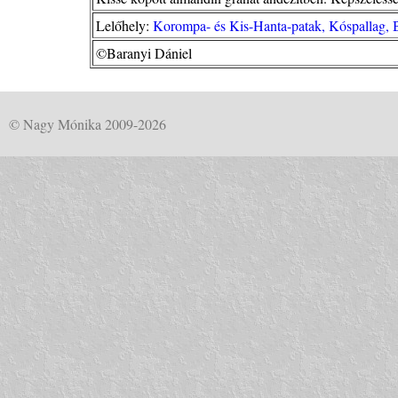
Lelőhely:
Korompa- és Kis-Hanta-patak, Kóspallag, 
©Baranyi Dániel
© Nagy Mónika 2009-2026