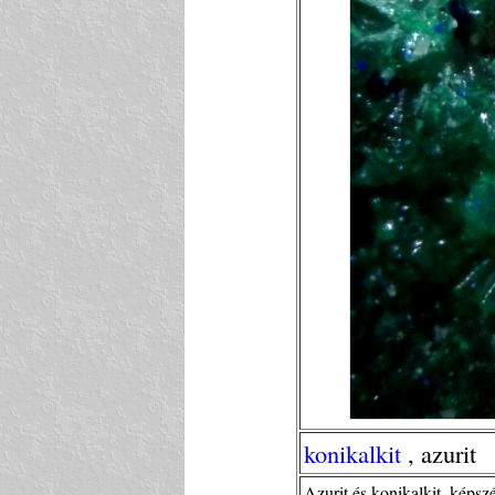
konikalkit
, azurit
Azurit és konikalkit, képsz