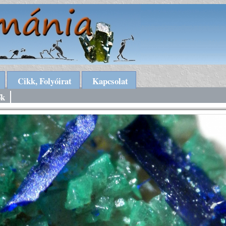
Cikk, Folyóirat
Kapcsolat
ők