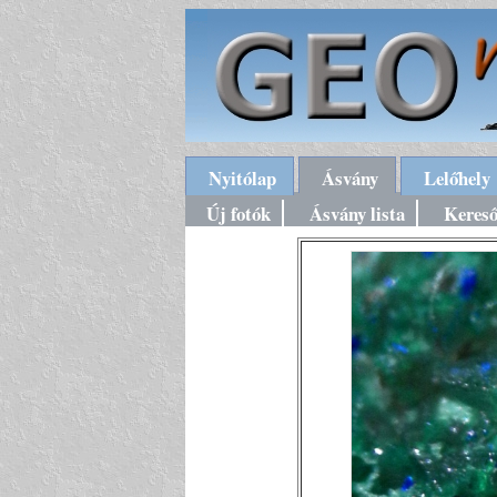
Nyitólap
Ásvány
Lelőhely
Új fotók
Ásvány lista
Keres