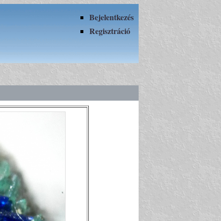
Bejelentkezés
Regisztráció