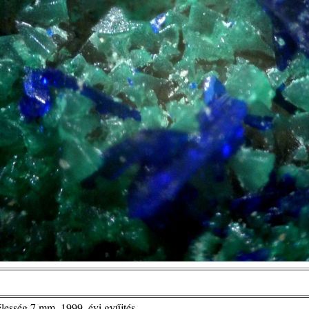
élesség 7 mm, 1999. évi gyűjtés