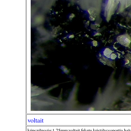
voltait
képszélesség:1,75mm;voltait fekete kristálycsoportja hal