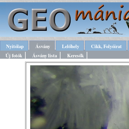
Nyitólap
Ásvány
Lelőhely
Cikk, Folyóirat
Új fotók
Ásvány lista
Keresők