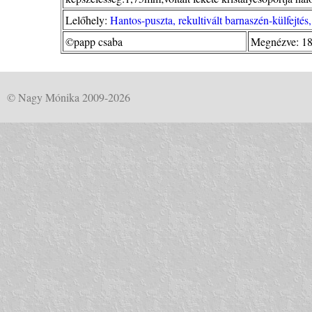
Lelőhely:
Hantos-puszta, rekultivált barnaszén-külfejtés
©papp csaba
Megnézve: 18
© Nagy Mónika 2009-2026