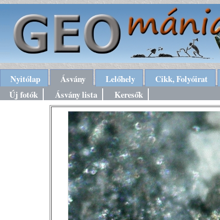
Nyitólap
Ásvány
Lelőhely
Cikk, Folyóirat
Új fotók
Ásvány lista
Keresők