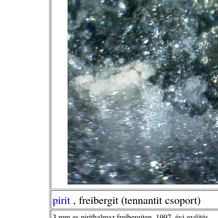
pirit
, freibergit (tennantit csoport)
3 mm-es pirithalmaz freibergiten, 1997. évi gyűjtés