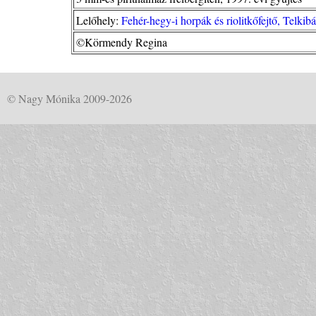
Lelőhely:
Fehér-hegy-i horpák és riolitkőfejtő, Telk
©Körmendy Regina
© Nagy Mónika 2009-2026