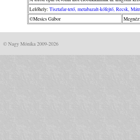
Lelőhely:
Tisztafar-tető, metabazalt-kőfejtő, Recsk, Mát
©Mesics Gábor
Megnézv
© Nagy Mónika 2009-2026