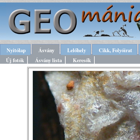
Nyitólap
Ásvány
Lelőhely
Cikk, Folyóirat
Új fotók
Ásvány lista
Keresők