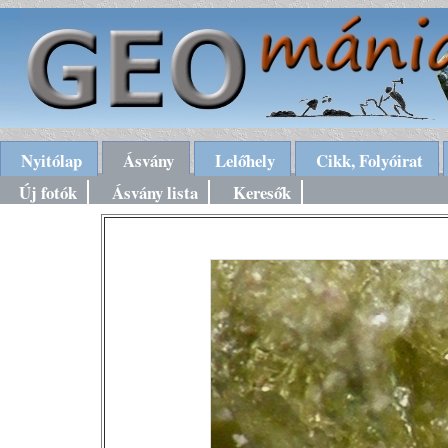
Nyitólap
Ásvány
Lelőhely
Cikk, Folyóirat
Új fotók
Ásvány lista
Keresők