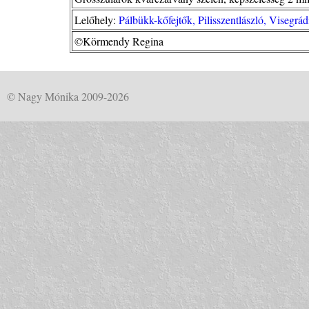
Lelőhely:
Pálbükk-kőfejtők, Pilisszentlászló, Visegrá
©Körmendy Regina
© Nagy Mónika 2009-2026