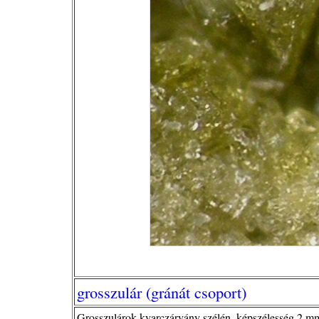
grosszulár (gránát csoport)
Grosszulárok kvarczárvány szélén, képszélesség 2 mm