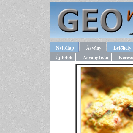
Nyitólap
Ásvány
Lelőhely
Új fotók
Ásvány lista
Keres