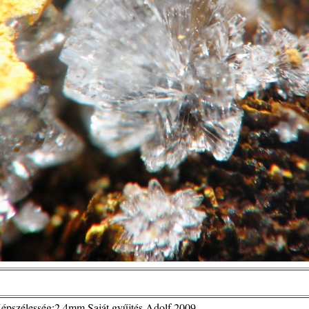
Képszélesség:2,4mm Saját gyűjtés,Adolf,2009.