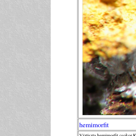
hemimorfit
Víztiszta hemimorfit csokor.