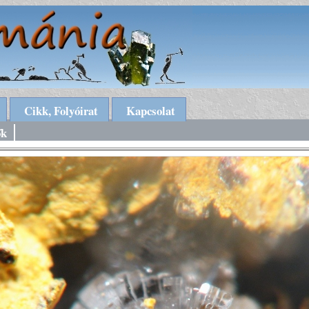
Cikk, Folyóirat
Kapcsolat
ők