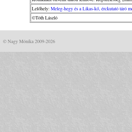
Lelőhely:
Meleg-hegy és a Likas-kő, érckutató táró 
©Tóth László
© Nagy Mónika 2009-2026