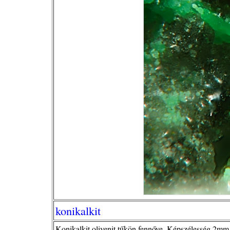
konikalkit
Konikalkit olivenit tűkön fennőve. Képszélesség 2mm