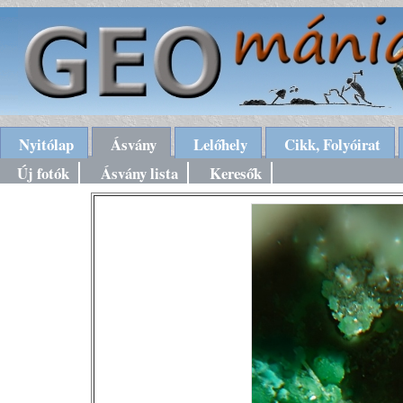
Nyitólap
Ásvány
Lelőhely
Cikk, Folyóirat
Új fotók
Ásvány lista
Keresők